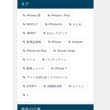
タグ
iPhone SE
iPhone 7 Plus
WAYLLY
iPhone 6s
まとめ
JERRY
おもしろグッズ
新商品情報
iPhone
Android
iPhone 6s Plus
Soccer Junky
ケース
パンディアーニ
業界ニュース
iPhone 7
アートを持ち歩くスマホケース
ZOOPY
高橋慎太郎
ムーミン
J
最新の記事