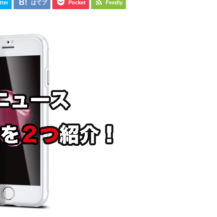
tter
はてブ
Pocket
Feedly