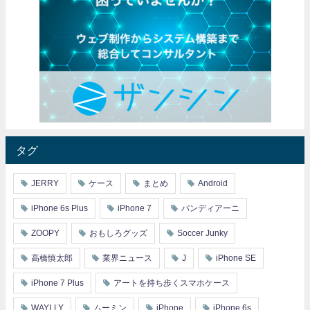
タグ
JERRY
ケース
まとめ
Android
iPhone 6s Plus
iPhone 7
パンディアーニ
ZOOPY
おもしろグッズ
Soccer Junky
高橋慎太郎
業界ニュース
J
iPhone SE
iPhone 7 Plus
アートを持ち歩くスマホケース
WAYLLY
ムーミン
iPhone
iPhone 6s