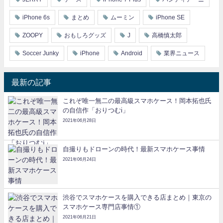
iPhone 6s
まとめ
ムーミン
iPhone SE
ZOOPY
おもしろグッズ
J
高橋慎太郎
Soccer Junky
iPhone
Android
業界ニュース
最新の記事
これぞ唯一無二の最高級スマホケース！岡本拓也氏
の自信作「おりつむi」
2021年06月28日
自撮りもドローンの時代！最新スマホケース事情
2021年06月24日
渋谷でスマホケースを購入できる店まとめ｜東京の
スマホケース専門店事情①
2021年06月21日