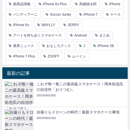
新商品情報
iPhone 6s Plus
高橋慎太郎
iPhone
パンディアーニ
Soccer Junky
iPhone 7
ケース
iPhone 6s
WAYLLY
JERRY
アートを持ち歩くスマホケース
Android
まとめ
業界ニュース
おもしろグッズ
J
iPhone SE
iPhone 7 Plus
ZOOPY
ムーミン
最新の記事
これぞ唯一無二の最高級スマホケース！岡本拓也氏
の自信作「おりつむi」
2021年06月28日
自撮りもドローンの時代！最新スマホケース事情
2021年06月24日