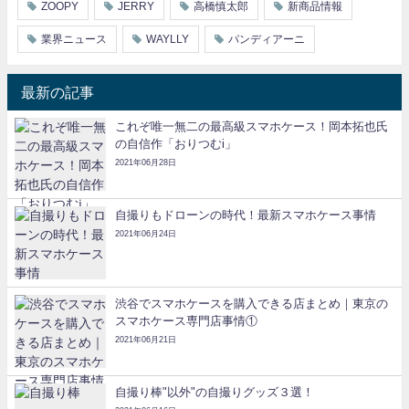
ZOOPY
JERRY
高橋慎太郎
新商品情報
業界ニュース
WAYLLY
パンディアーニ
最新の記事
これぞ唯一無二の最高級スマホケース！岡本拓也氏
の自信作「おりつむi」
2021年06月28日
自撮りもドローンの時代！最新スマホケース事情
2021年06月24日
渋谷でスマホケースを購入できる店まとめ｜東京の
スマホケース専門店事情①
2021年06月21日
自撮り棒"以外"の自撮りグッズ３選！