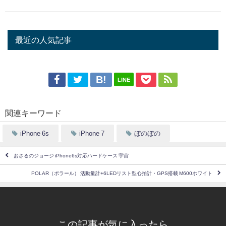
最近の人気記事
LINE
関連キーワード
iPhone 6s
iPhone 7
ぼのぼの
おさるのジョージ iPhone6s対応ハードケース 宇宙
POLAR（ポラール） 活動量計+6LEDリスト型心拍計・GPS搭載 M600ホワイト
この記事が気に入ったら