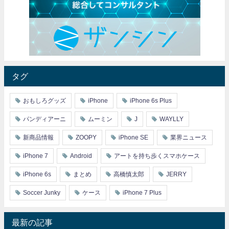
タグ
おもしろグッズ
iPhone
iPhone 6s Plus
パンディアーニ
ムーミン
J
WAYLLY
新商品情報
ZOOPY
iPhone SE
業界ニュース
iPhone 7
Android
アートを持ち歩くスマホケース
iPhone 6s
まとめ
高橋慎太郎
JERRY
Soccer Junky
ケース
iPhone 7 Plus
最新の記事