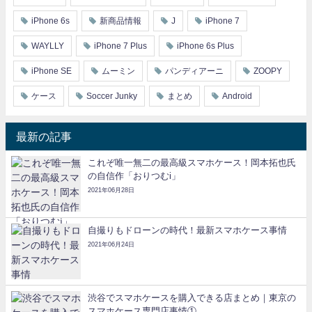
iPhone 6s
新商品情報
J
iPhone 7
WAYLLY
iPhone 7 Plus
iPhone 6s Plus
iPhone SE
ムーミン
パンディアーニ
ZOOPY
ケース
Soccer Junky
まとめ
Android
最新の記事
これぞ唯一無二の最高級スマホケース！岡本拓也氏
の自信作「おりつむi」
2021年06月28日
自撮りもドローンの時代！最新スマホケース事情
2021年06月24日
渋谷でスマホケースを購入できる店まとめ｜東京の
スマホケース専門店事情①