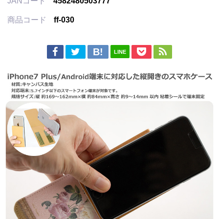
JANコード
4582480503777
商品コード
ff-030
LINE