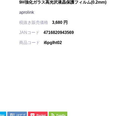
9H強化ガラス高光沢液晶保護フィルム(0.2mm)
aprolink
税抜き販売価格
3,680 円
JANコード
4716820943569
商品コード
i6pglht02
tter
はてブ
Pocket
Feedly