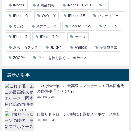
iPhone
新商品情報
iPhone 6s Plus
J
iPhone 6s
WAYLLY
iPhone SE
パンディアーニ
まとめ
業界ニュース
Soccer Junky
ムーミン
iPhone 7
iPhone 7 Plus
ケース
おもしろグッズ
JERRY
Android
高橋慎太郎
ZOOPY
アートを持ち歩くスマホケース
最新の記事
これぞ唯一無二の最高級スマホケース！岡本拓也氏
の自信作「おりつむi」
2021年06月28日
自撮りもドローンの時代！最新スマホケース事情
2021年06月24日