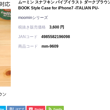
ムーミン スナフキン パイプイラスト ダークブラウ
BOOK Style Case for iPhone7 -ITALIAN PU-
moominシリーズ
税抜き販売価格
3,600 円
JANコード
4985582196098
商品コード
mm-9609
tter
はてブ
Pocket
Feedly