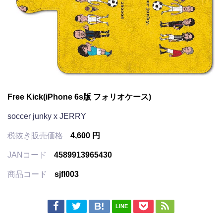
Free Kick(iPhone 6s版 フォリオケース)
soccer junky x JERRY
税抜き販売価格
4,600 円
JANコード
4589913965430
商品コード
sjfl003
LINE