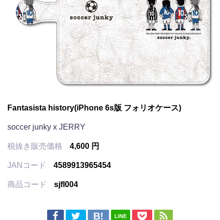
Fantasista history(iPhone 6s版 フォリオケース)
soccer junky x JERRY
税抜き販売価格
4,600 円
JANコード
4589913965454
商品コード
sjfl004
LINE