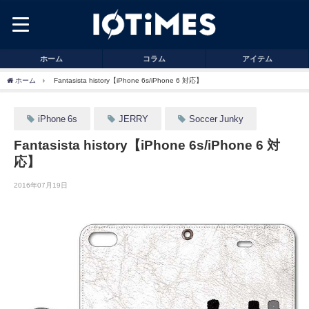
ホーム
コラム
アイテム
ホーム
Fantasista history【iPhone 6s/iPhone 6 対応】
iPhone 6s
JERRY
Soccer Junky
Fantasista history【iPhone 6s/iPhone 6 対
応】
2016年07月19日