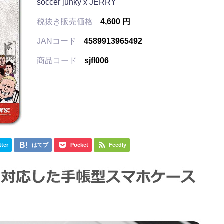
soccer junky x JERRY
税抜き販売価格
4,600 円
JANコード
4589913965492
商品コード
sjfl006
tter
はてブ
Pocket
Feedly