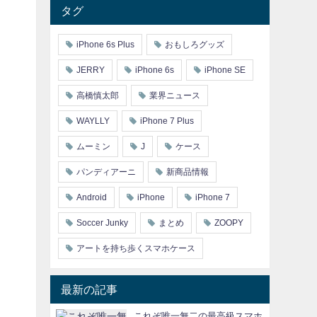
タグ
iPhone 6s Plus
おもしろグッズ
JERRY
iPhone 6s
iPhone SE
高橋慎太郎
業界ニュース
WAYLLY
iPhone 7 Plus
ムーミン
J
ケース
パンディアーニ
新商品情報
Android
iPhone
iPhone 7
Soccer Junky
まとめ
ZOOPY
アートを持ち歩くスマホケース
最新の記事
これぞ唯一無二の最高級スマホ