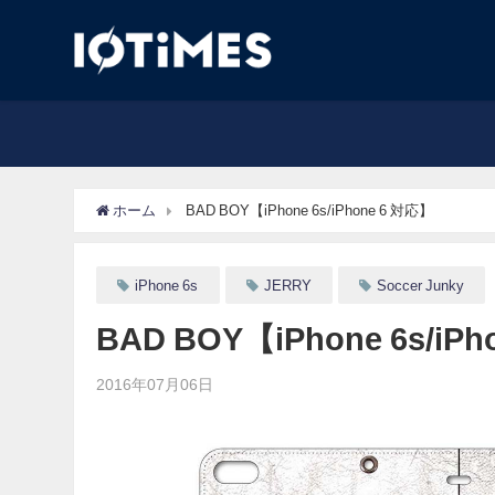
ホーム
BAD BOY【iPhone 6s/iPhone 6 対応】
iPhone 6s
JERRY
Soccer Junky
BAD BOY【iPhone 6s/iP
2016年07月06日