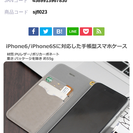
JANコード
4589913967830
商品コード
sjfl023
LINE