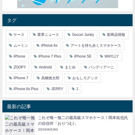
タグ
ケース
業界ニュース
Soccer Junky
新商品情報
ムーミン
iPhone 6s
アートを持ち歩くスマホケース
iPhone
iPhone 7 Plus
iPhone SE
WAYLLY
ZOOPY
Android
まとめ
パンディアーニ
iPhone 7
高橋慎太郎
おもしろグッズ
iPhone 6s Plus
JERRY
J
最新の記事
これぞ唯一無二の最高級スマホケース！岡本拓也氏
の自信作「おりつむi」
2021年06月28日