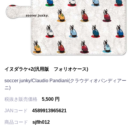
イヌダラケ+2(汎用版 フォリオケース)
soccer junky/Claudio Pandiani(クラウディオパンディアー
ニ)
税抜き販売価格
5,500 円
JANコード
4589913965621
商品コード
sjflh012