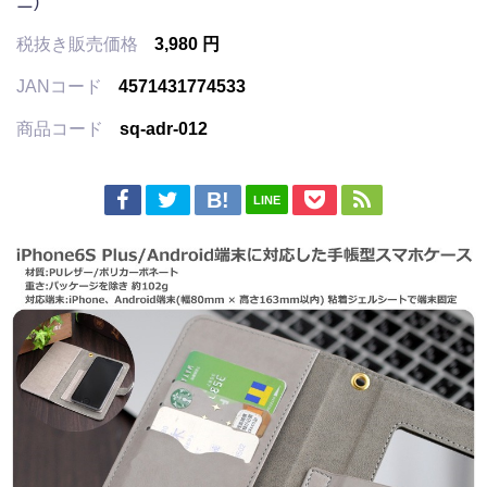
ニ)
税抜き販売価格
3,980 円
JANコード
4571431774533
商品コード
sq-adr-012
LINE