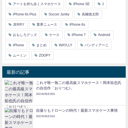
アートを持ち歩くスマホケース
iPhone SE
J
iPhone 6s Plus
Soccer Junky
高橋慎太郎
JERRY
業界ニュース
iPhone 6s
おもしろグッズ
ケース
iPhone 7
Android
iPhone
まとめ
WAYLLY
パンディアーニ
ムーミン
ZOOPY
最新の記事
これぞ唯一無二の最高級スマホケース！岡本拓也氏
の自信作「おりつむi」
2021年06月28日
自撮りもドローンの時代！最新スマホケース事情
2021年06月24日