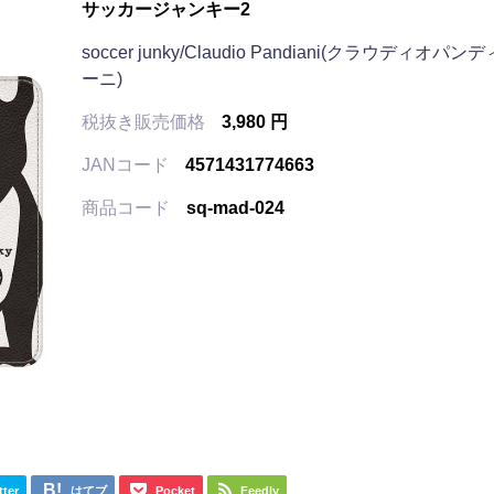
サッカージャンキー2
soccer junky/Claudio Pandiani(クラウディオパン
ーニ)
税抜き販売価格
3,980 円
JANコード
4571431774663
商品コード
sq-mad-024
tter
はてブ
Pocket
Feedly