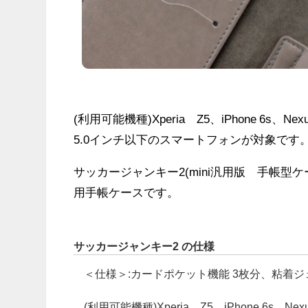
(利用可能機種)Xperia™Z5、iPhone 6s、Nexus 5X
5.0インチ以下のスマートフォンが対象です
サッカージャンキー2(mini汎用版 手帳
用手帳ケースです。
サッカージャンキー2 の仕様
＜仕様＞:カードポケット機能 3枚分、粘着
(利用可能機種)Xperia™Z5、iPhone 6s、Nexus 5X