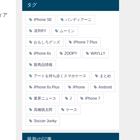
タグ
ディア
iPhone SE
パンディアーニ
JERRY
ムーミン
おもしろグッズ
iPhone 7 Plus
iPhone 6s
ZOOPY
WAYLLY
新商品情報
アートを持ち歩くスマホケース
まとめ
iPhone 6s Plus
iPhone
Android
業界ニュース
J
iPhone 7
高橋慎太郎
ケース
Soccer Junky
最新の記事