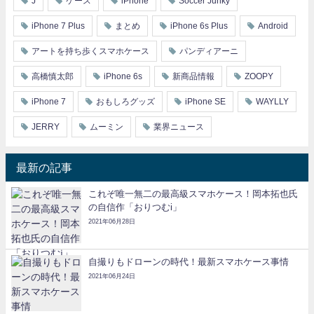
J
ケース
iPhone
Soccer Junky
iPhone 7 Plus
まとめ
iPhone 6s Plus
Android
アートを持ち歩くスマホケース
パンディアーニ
高橋慎太郎
iPhone 6s
新商品情報
ZOOPY
iPhone 7
おもしろグッズ
iPhone SE
WAYLLY
JERRY
ムーミン
業界ニュース
最新の記事
これぞ唯一無二の最高級スマホケース！岡本拓也氏
の自信作「おりつむi」
2021年06月28日
自撮りもドローンの時代！最新スマホケース事情
2021年06月24日