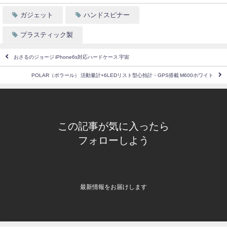
ガジェット
ハンドスピナー
プラスティック製
おさるのジョージ iPhone6s対応ハードケース 宇宙
POLAR（ポラール） 活動量計+6LEDリスト型心拍計・GPS搭載 M600ホワイト
この記事が気に入ったら
フォローしよう
最新情報をお届けします