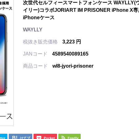
次世代セルフィースマートフォンケース WAYLLY(
イリー)コラボJORIART IM PRISONER iPhone X
iPhoneケース
WAYLLY
税抜き販売価格
3,223 円
JANコード
4589540089165
商品コード
wl8-jyori-prisoner
tter
はてブ
Pocket
Feedly