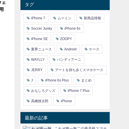
ウェ
タグ
専用
iPhone 7
ムーミン
新商品情報
Soccer Junky
iPhone 6s
iPhone SE
ZOOPY
業界ニュース
Android
ケース
WAYLLY
パンディアーニ
JERRY
アートを持ち歩くスマホケース
J
iPhone 6s Plus
まとめ
おもしろグッズ
iPhone 7 Plus
高橋慎太郎
iPhone
最新の記事
これぞ唯一無二の最高級スマホ