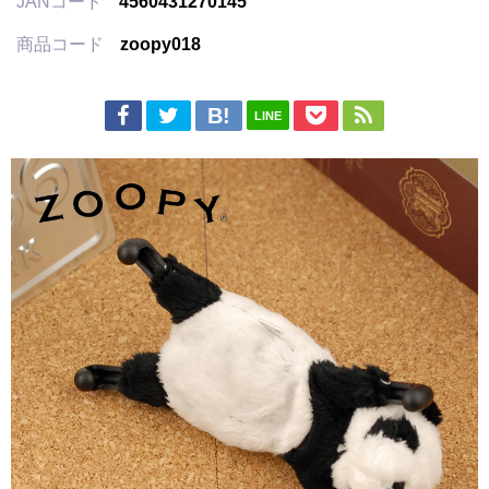
JANコード
4560431270145
商品コード
zoopy018
LINE