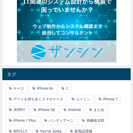
タグ
ケース
iPhone 6s
J
アートを持ち歩くスマホケース
ムーミン
iPhone 7
JERRY
iPhone SE
Android
まとめ
iPhone 7 Plus
パンディアーニ
高橋慎太郎
WAYLLY
Soccer Junky
新商品情報