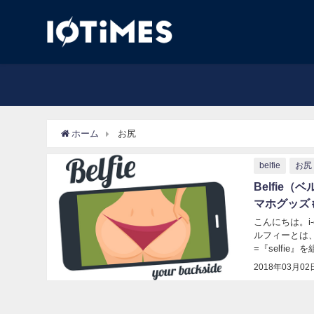
ホーム
お尻
belfie
お尻
Belfie
マホグッズ
こんにちは。i-
ルフィーとは
=『selfi
ますが、アメリ
2018年03月02