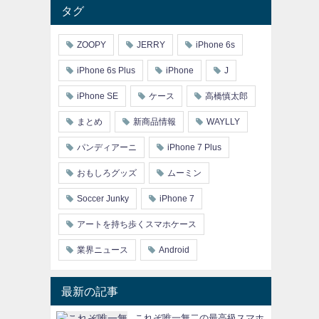
タグ
ZOOPY
JERRY
iPhone 6s
iPhone 6s Plus
iPhone
J
iPhone SE
ケース
高橋慎太郎
まとめ
新商品情報
WAYLLY
パンディアーニ
iPhone 7 Plus
おもしろグッズ
ムーミン
Soccer Junky
iPhone 7
アートを持ち歩くスマホケース
業界ニュース
Android
最新の記事
これぞ唯一無二の最高級スマホ