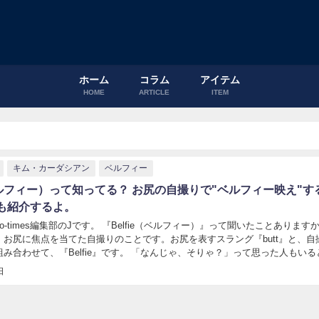
ホーム
コラム
アイテム
HOME
ARTICLE
ITEM
キム・カーダシアン
ベルフィー
（ベルフィー）って知ってる？ お尻の自撮りで"ベルフィー映え"す
も紹介するよ。
o-times編集部のJです。 『Belfie（ベルフィー）』って聞いたことありますか
、お尻に焦点を当てた自撮りのことです。お尻を表すスラング『butt』と、自
e』を組み合わせて、『Belfie』です。 「なんじゃ、そりゃ？」って思った人もい
カの...
日