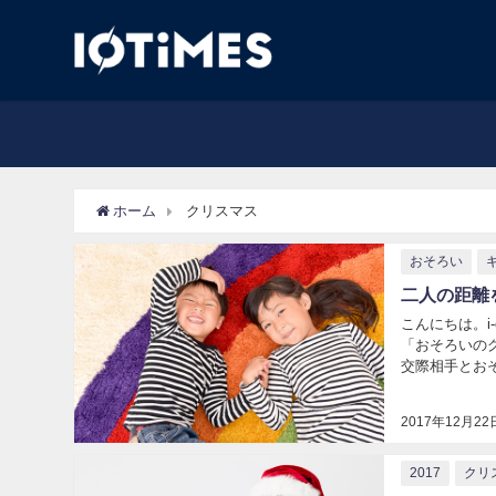
ホーム
クリスマス
おそろい
二人の距離
こんにちは。i-
「おそろいの
交際相手とお
いのグッズを持
2017年12月22
2017
クリ