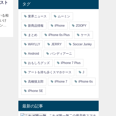
ベスト
タグ
いる相
業界ニュース
ムーミン
いけ
ント
新商品情報
iPhone
ZOOPY
まとめ
iPhone 6s Plus
ケース
WAYLLY
JERRY
Soccer Junky
Android
パンディアーニ
おもしろグッズ
iPhone 7 Plus
アートを持ち歩くスマホケース
J
高橋慎太郎
iPhone 7
iPhone 6s
iPhone SE
最新の記事
これぞ唯一無二の最高級スマホ