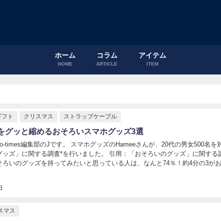
ホーム
コラム
アイテム
HOME
ARTICLE
ITEM
ギフト
クリスマス
ストラップケーブル
をグッと縮めるおそろいスマホグッズ3選
o-times編集部のJです。 スマホグッズのHameeさんが、20代の男女500名を
グッズ」に関する調査*を行いました。 引用：「おそろいのグッズ」に関する
そろいのグッズを持ってみたいと思っている人は、なんと74％！約4分の3が
ちたいと思っている...
日
スマス