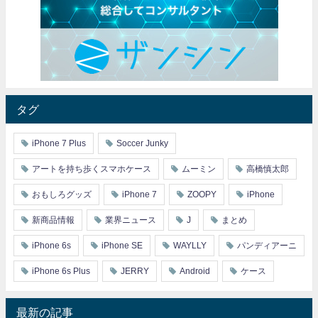
タグ
iPhone 7 Plus
Soccer Junky
アートを持ち歩くスマホケース
ムーミン
高橋慎太郎
おもしろグッズ
iPhone 7
ZOOPY
iPhone
新商品情報
業界ニュース
J
まとめ
iPhone 6s
iPhone SE
WAYLLY
パンディアーニ
iPhone 6s Plus
JERRY
Android
ケース
最新の記事