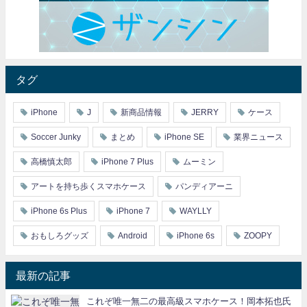
タグ
iPhone
J
新商品情報
JERRY
ケース
Soccer Junky
まとめ
iPhone SE
業界ニュース
高橋慎太郎
iPhone 7 Plus
ムーミン
アートを持ち歩くスマホケース
パンディアーニ
iPhone 6s Plus
iPhone 7
WAYLLY
おもしろグッズ
Android
iPhone 6s
ZOOPY
最新の記事
これぞ唯一無二の最高級スマホケース！岡本拓也氏