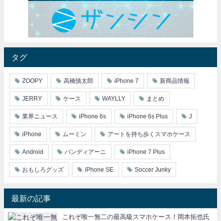
タグ
ZOOPY
高橋慎太郎
iPhone 7
新商品情報
JERRY
ケース
WAYLLY
まとめ
業界ニュース
iPhone 6s
iPhone 6s Plus
J
iPhone
ムーミン
アートを持ち歩くスマホケース
Android
パンディアーニ
iPhone 7 Plus
おもしろグッズ
iPhone SE
Soccer Junky
最新の記事
これぞ唯一無二の最高級スマホケース！岡本拓也氏