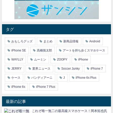
タグ
おもしろグッズ
まとめ
新商品情報
Android
iPhone SE
高橋慎太郎
アートを持ち歩くスマホケース
WAYLLY
ムーミン
ZOOPY
iPhone
JERRY
業界ニュース
Soccer Junky
iPhone 7
ケース
パンディアーニ
J
iPhone 6s Plus
iPhone 6s
iPhone 7 Plus
最新の記事
これぞ唯一無二の最高級スマホケース！岡本拓也氏