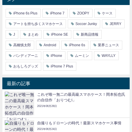
iPhone 6s Plus
iPhone 7
ZOOPY
ケース
アートを持ち歩くスマホケース
Soccer Junky
JERRY
J
まとめ
iPhone SE
新商品情報
高橋慎太郎
Android
iPhone 6s
業界ニュース
パンディアーニ
iPhone
ムーミン
WAYLLY
おもしろグッズ
iPhone 7 Plus
最新の記事
これぞ唯一無二の最高級スマホケース！岡本拓也氏
の自信作「おりつむi」
2021年06月28日
自撮りもドローンの時代！最新スマホケース事情
2021年06月24日