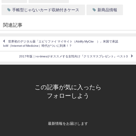
手帳型じゃないカード収納付きケース
新商品情報
関連記事
世界初のデジタル薬「エビリファイ マイサイト（Abilify MyCite®）」米国で承認
IoM（Internet of Medicine）時代がついに到来！？
2017年版｜i-o-timesがオススメする女性向け『クリスマスプレゼント』ベスト3
この記事が気に入ったら
フォローしよう
最新情報をお届けします