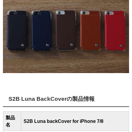
S2B Luna BackCoverの製品情報
製品
S2B Luna backCover for iPhone 7/8
名