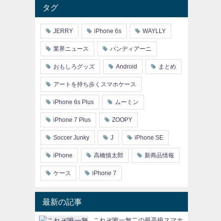
タグ
JERRY
iPhone 6s
WAYLLY
業界ニュース
パンディアーニ
おもしろグッズ
Android
まとめ
アートを持ち歩くスマホケース
iPhone 6s Plus
ムーミン
iPhone 7 Plus
ZOOPY
Soccer Junky
J
iPhone SE
iPhone
高橋慎太郎
新商品情報
ケース
iPhone 7
最新の記事
これぞ唯一無二の最高級スマホ