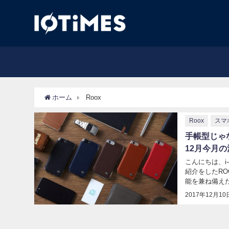
ホーム
Roox
Roox
スマ
手帳型じゃな
12月今月
こんにちは、i
紹介をしたRO
能を兼ね備えたハ
を再現した非手帳
2017年12月10