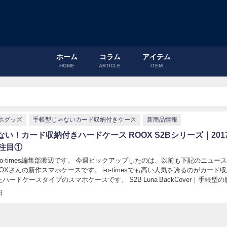
ホーム
コラム
アイテム
HOME
ARTICLE
ITEM
ホグッズ
手帳型じゃないカード収納付きケース
新商品情報
い！カード収納付きハードケース ROOX S2Bシリーズ｜201
の注目①
-o-times編集部渡辺です。 今週ピックアップしたのは、以前も下記のニュー
OXさんの新作スマホケースです。 i-o-timesでも高い人気を誇るのがカード
ードケースタイプのスマホケースです。 S2B Luna BackCover｜手帳型
...
日