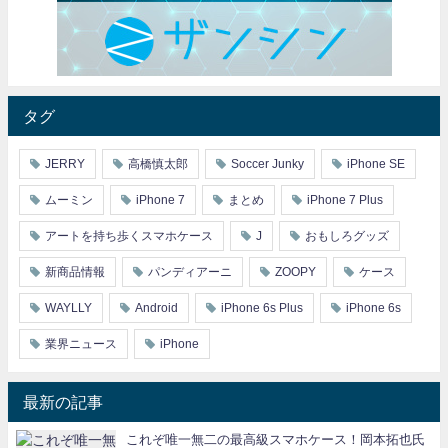
タグ
JERRY
高橋慎太郎
Soccer Junky
iPhone SE
ムーミン
iPhone 7
まとめ
iPhone 7 Plus
アートを持ち歩くスマホケース
J
おもしろグッズ
新商品情報
パンディアーニ
ZOOPY
ケース
WAYLLY
Android
iPhone 6s Plus
iPhone 6s
業界ニュース
iPhone
最新の記事
これぞ唯一無二の最高級スマホケース！岡本拓也氏