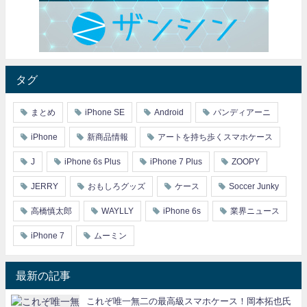
タグ
まとめ
iPhone SE
Android
パンディアーニ
iPhone
新商品情報
アートを持ち歩くスマホケース
J
iPhone 6s Plus
iPhone 7 Plus
ZOOPY
JERRY
おもしろグッズ
ケース
Soccer Junky
高橋慎太郎
WAYLLY
iPhone 6s
業界ニュース
iPhone 7
ムーミン
最新の記事
これぞ唯一無二の最高級スマホケース！岡本拓也氏