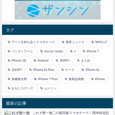
タグ
アートを持ち歩くスマホケース
業界ニュース
WAYLLY
パンディアーニ
Soccer Junky
J
iPhone 7
iPhone SE
Android
JERRY
まとめ
ZOOPY
iPhone 6s Plus
ケース
iPhone 6s
高橋慎太郎
iPhone 7 Plus
新商品情報
iPhone
おもしろグッズ
ムーミン
最新の記事
これぞ唯一無二の最高級スマホケース！岡本拓也氏