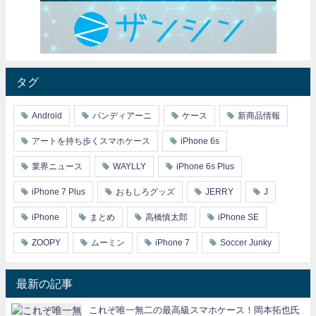
タグ
Android
パンディアーニ
ケース
新商品情報
アートを持ち歩くスマホケース
iPhone 6s
業界ニュース
WAYLLY
iPhone 6s Plus
iPhone 7 Plus
おもしろグッズ
JERRY
J
iPhone
まとめ
高橋慎太郎
iPhone SE
ZOOPY
ムーミン
iPhone 7
Soccer Junky
最新の記事
これぞ唯一無二の最高級スマホケース！岡本拓也氏