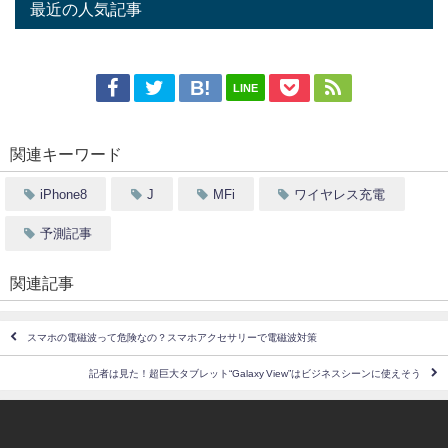
最近の人気記事
LINE
関連キーワード
iPhone8
J
MFi
ワイヤレス充電
予測記事
関連記事
スマホの電磁波って危険なの？スマホアクセサリーで電磁波対策
記者は見た！超巨大タブレット“Galaxy View”はビジネスシーンに使えそう