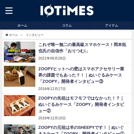
ホーム
コラム
アイテム
ホーム
インタビュー
これぞ唯一無二の最高級スマホケース！岡本拓
也氏の自信作「おりつむi」
2021年06月28日
ZOOPYヒットへの壁はスマホアクセサリー業
界の課題でもあった？！｜ぬいぐるみケース
「ZOOPY」開発者インタビュー③
2016年12月17日
ZOOPYの先祖はモフモフではなかった！？｜
ぬいぐるみケース「ZOOPY」開発者インタビ
ュー②
2016年12月10日
ZOOPYの元祖は羊のSHEEPYです！｜ぬいぐ
るみケース「ZOOPY」開発者インタビュー①