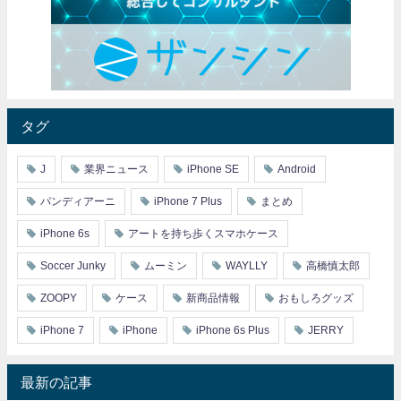
タグ
J
業界ニュース
iPhone SE
Android
パンディアーニ
iPhone 7 Plus
まとめ
iPhone 6s
アートを持ち歩くスマホケース
Soccer Junky
ムーミン
WAYLLY
高橋慎太郎
ZOOPY
ケース
新商品情報
おもしろグッズ
iPhone 7
iPhone
iPhone 6s Plus
JERRY
最新の記事