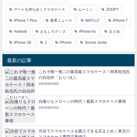
アートを持ち歩くスマホケース
ムーミン
ZOOPY
iPhone 7 Plus
業界ニュース
WAYLLY
iPhone 7
Android
おもしろグッズ
iPhone 6s
まとめ
iPhone SE
J
iPhone
Soccer Junky
最新の記事
これぞ唯一無二の最高級スマホケース！岡本拓也氏
の自信作「おりつむi」
2021年06月28日
自撮りもドローンの時代！最新スマホケース事情
2021年06月24日
渋谷でスマホケースを購入できる店まとめ｜東京の
スマホケース専門店事情①